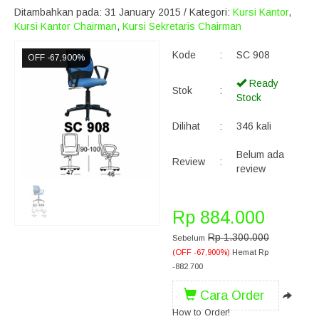
Ditambahkan pada: 31 January 2015 / Kategori:
Kursi Kantor
,
Kursi Kantor Chairman
,
Kursi Sekretaris Chairman
Kode
:
SC 908
OFF -67,900%
Ready
Stok
:
Stock
Dilihat
:
346 kali
Belum ada
Review
:
review
Rp 884.000
Rp 1.300.000
Sebelum
(OFF -67,900%)
Hemat Rp
-882.700
Cara Order
How to Order!