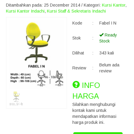
Ditambahkan pada: 25 December 2014 / Kategori:
Kursi Kantor
,
Kursi Kantor Indachi
,
Kursi Staff & Sekretaris Indachi
Kode
:
Fabel I N
Ready
Stok
:
Stock
Dilihat
:
343 kali
Belum ada
Review
:
review
INFO
HARGA
Silahkan menghubungi
kontak kami untuk
mendapatkan informasi
harga produk ini.