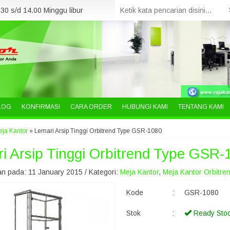
30 s/d 14.00 Minggu libur
LOG
KONFIRMASI
CARA ORDER
HUBUNGI KAMI
TENTANG KAMI
ja Kantor
»
Lemari Arsip Tinggi Orbitrend Type GSR-1080
i Arsip Tinggi Orbitrend Type GSR-
n pada: 11 January 2015 / Kategori:
Meja Kantor
,
Meja Kantor Orbitre
Kode
:
GSR-1080
Stok
:
Ready Sto