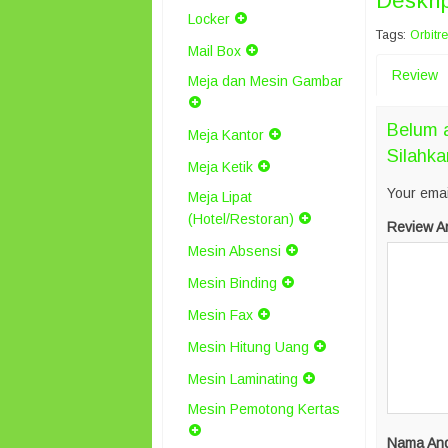
Deskri
Locker
Tags:
Orbitr
Mail Box
Review
Meja dan Mesin Gambar
Belum a
Meja Kantor
Silahka
Meja Ketik
Your emai
Meja Lipat
(Hotel/Restoran)
Review A
Mesin Absensi
Mesin Binding
Mesin Fax
Mesin Hitung Uang
Mesin Laminating
Mesin Pemotong Kertas
Nama An