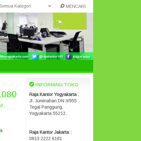
MENCARI
INFORMASI TOKO
1080
Raja Kantor Yogyakarta :
Jl. Juminahan DN II/955
nd
Tegal Panggung,
Yogyakarta 55212.
ck
Raja Kantor Jakarta :
0813 2222 6181