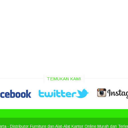
TEMUKAN KAMI
arta
- Distributor Furniture dan Alat-Alat Kantor Online Murah dan Terl