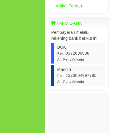
Artikel Terbaru
INFO BANK
Pembayaran melalui
rekening bank berikut ini:
BCA
0372636830
Rek.
An. Ferry Antonia
Mandiri
1370004997785
Rek.
An. Ferry Antonia