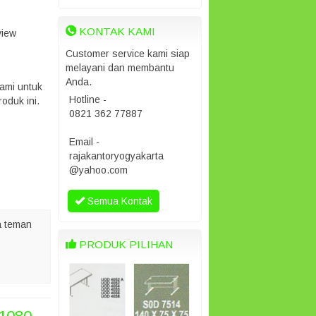
KONTAK KAMI
view
Customer service kami siap
melayani dan membantu
Anda.
ami untuk
Hotline -
oduk ini.
0821 362 77887
Email -
rajakantoryogyakarta
@yahoo.com
Semua Kontak
 teman
PRODUK PILIHAN