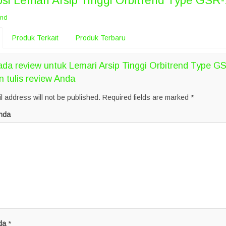
psi
Lemari Arsip Tinggi Orbitrend Type GSR
end
Produk Terkait
Produk Terbaru
da review untuk Lemari Arsip Tinggi Orbitrend Type G
n tulis review Anda
l address will not be published.
Required fields are marked
*
nda
da
*