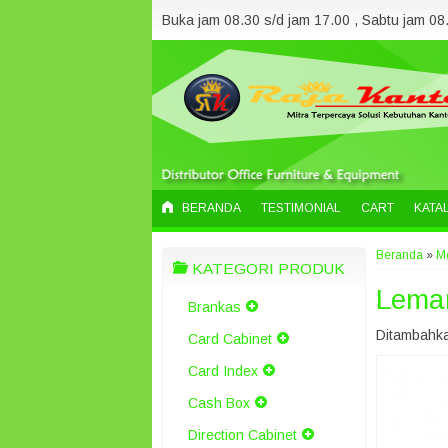
Buka jam 08.30 s/d jam 17.00 , Sabtu jam 08.
BERANDA
TESTIMONIAL
CART
KATA
Beranda
»
Me
KATEGORI PRODUK
Lemar
Brankas
Ditambahka
Card Cabinet
Card Index
Cash Box
Direction Cabinet