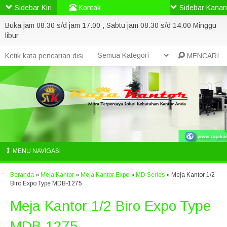
Sidebar Kiri
Kontak
Sidebar Kanan
Buka jam 08.30 s/d jam 17.00 , Sabtu jam 08.30 s/d 14.00 Minggu
libur
MENCARI
MENU NAVIGASI
Beranda
»
Meja Kantor
»
Meja Kantor Expo
»
MD Series
»
Meja Kantor 1/2
Biro Expo Type MDB-1275
Meja Kantor 1/2 Biro Expo Type
MDB-1275