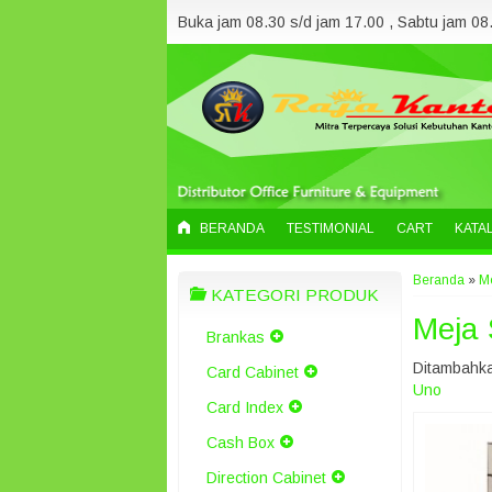
Buka jam 08.30 s/d jam 17.00 , Sabtu jam 08.
BERANDA
TESTIMONIAL
CART
KATA
Beranda
»
Me
KATEGORI PRODUK
Meja 
Brankas
Ditambahka
Card Cabinet
Uno
Card Index
Cash Box
Direction Cabinet