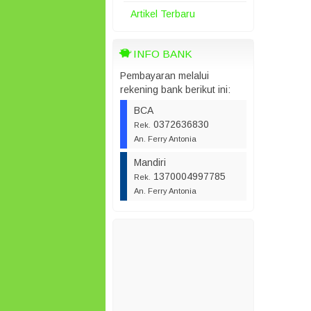
Artikel Terbaru
INFO BANK
Pembayaran melalui
rekening bank berikut ini:
BCA
0372636830
Rek.
An. Ferry Antonia
Mandiri
1370004997785
Rek.
An. Ferry Antonia