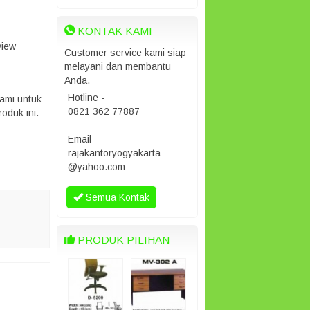
KONTAK KAMI
view
Customer service kami siap
melayani dan membantu
Anda.
Hotline -
ami untuk
0821 362 77887
oduk ini.
Email -
rajakantoryogyakarta
@yahoo.com
Semua Kontak
PRODUK PILIHAN