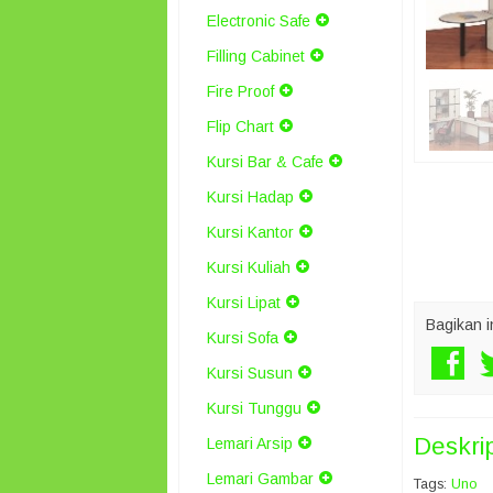
Electronic Safe
Filling Cabinet
Fire Proof
Flip Chart
Kursi Bar & Cafe
Kursi Hadap
Kursi Kantor
Kursi Kuliah
Kursi Lipat
Bagikan i
Kursi Sofa
Kursi Susun
Kursi Tunggu
Deskri
Lemari Arsip
Lemari Gambar
Tags:
Uno