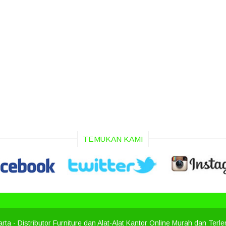
TEMUKAN KAMI
arta
- Distributor Furniture dan Alat-Alat Kantor Online Murah dan Terl