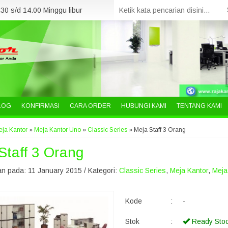
30 s/d 14.00 Minggu libur
LOG
KONFIRMASI
CARA ORDER
HUBUNGI KAMI
TENTANG KAMI
ja Kantor
»
Meja Kantor Uno
»
Classic Series
»
Meja Staff 3 Orang
Staff 3 Orang
n pada: 11 January 2015 / Kategori:
Classic Series
,
Meja Kantor
,
Meja
Kode
:
-
Stok
:
Ready Sto