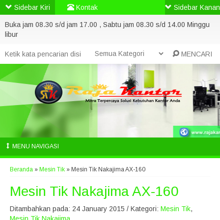
Sidebar Kiri
Kontak
Sidebar Kanan
Buka jam 08.30 s/d jam 17.00 , Sabtu jam 08.30 s/d 14.00 Minggu
libur
MENCARI
MENU NAVIGASI
Beranda
»
Mesin Tik
»
Mesin Tik Nakajima AX-160
Mesin Tik Nakajima AX-160
Ditambahkan pada: 24 January 2015 / Kategori:
Mesin Tik
,
Mesin Tik Nakajima