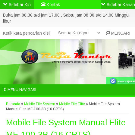
Sidebar Kiri
Kontak
Sidebar Kanan
Buka jam 08.30 s/d jam 17.00 , Sabtu jam 08.30 s/d 14.00 Minggu
libur
MENCARI
MENU NAVIGASI
Beranda
»
Mobile File System
»
Mobile File Elite
»
Mobile File System
Manual Elite MF-100-3B (16 CPTS)
Mobile File System Manual Elite
MF-100-3B (16 CPTS)