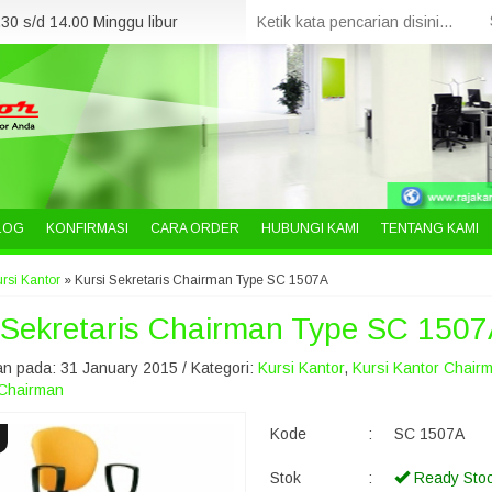
30 s/d 14.00 Minggu libur
LOG
KONFIRMASI
CARA ORDER
HUBUNGI KAMI
TENTANG KAMI
rsi Kantor
»
Kursi Sekretaris Chairman Type SC 1507A
 Sekretaris Chairman Type SC 150
n pada: 31 January 2015 / Kategori:
Kursi Kantor
,
Kursi Kantor Chair
 Chairman
Kode
:
SC 1507A
Stok
:
Ready Sto