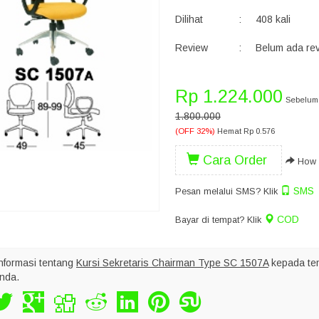
Dilihat
:
408 kali
Review
:
Belum ada re
Rp 1.224.000
Sebelum
1.800.000
(OFF 32%)
Hemat Rp 0.576
Cara Order
How t
SMS
Pesan melalui SMS? Klik
COD
Bayar di tempat? Klik
nformasi tentang
Kursi Sekretaris Chairman Type SC 1507A
kepada te
nda.