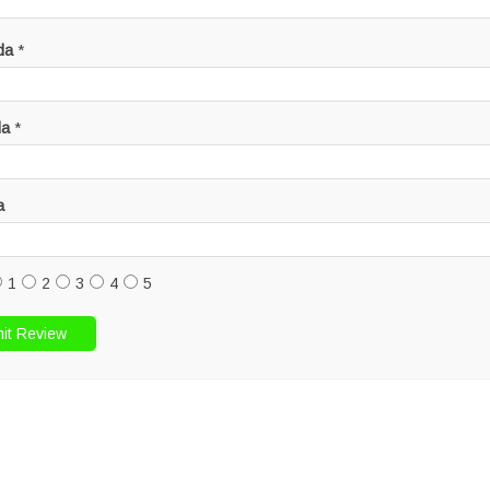
da
*
da
*
a
1
2
3
4
5