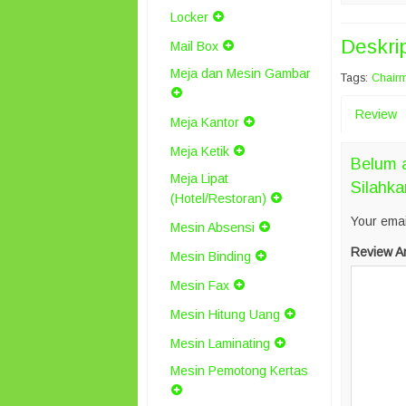
Locker
Deskri
Mail Box
Meja dan Mesin Gambar
Tags:
Chair
Review
Meja Kantor
Meja Ketik
Belum 
Meja Lipat
Silahka
(Hotel/Restoran)
Your emai
Mesin Absensi
Review A
Mesin Binding
Mesin Fax
Mesin Hitung Uang
Mesin Laminating
Mesin Pemotong Kertas