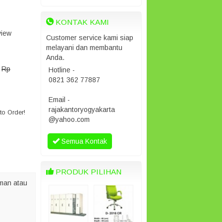
KONTAK KAMI
view
Customer service kami siap
melayani dan membantu
Anda.
Rp
Hotline -
0821 362 77887
Email -
rajakantoryogyakarta
o Order!
@yahoo.com
Semua Kontak
PRODUK PILIHAN
man atau