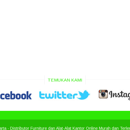
TEMUKAN KAMI
arta
- Distributor Furniture dan Alat-Alat Kantor Online Murah dan Terl