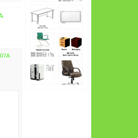
A
507A