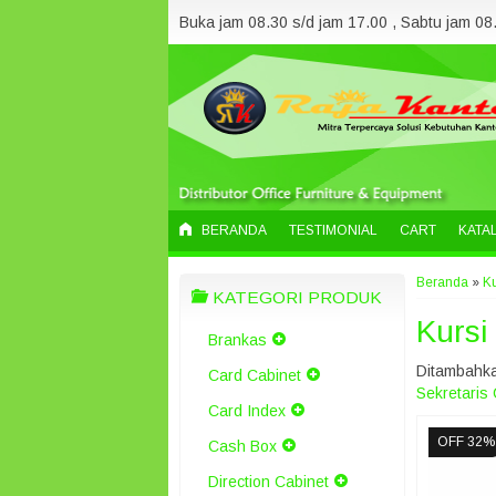
Buka jam 08.30 s/d jam 17.00 , Sabtu jam 08.
BERANDA
TESTIMONIAL
CART
KATA
Beranda
»
Ku
KATEGORI PRODUK
Kursi
Brankas
Ditambahka
Card Cabinet
Sekretaris
Card Index
OFF 32%
Cash Box
Direction Cabinet