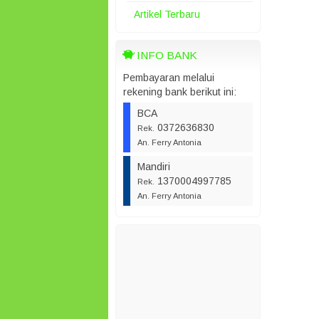
Artikel Terbaru
INFO BANK
Pembayaran melalui
rekening bank berikut ini:
BCA
0372636830
Rek.
An. Ferry Antonia
Mandiri
1370004997785
Rek.
An. Ferry Antonia