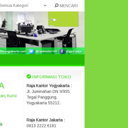
MENCARI
INFORMASI TOKO
7A
Raja Kantor Yogyakarta :
Jl. Juminahan DN II/955
man
,
Kursi
Tegal Panggung,
Yogyakarta 55212.
Raja Kantor Jakarta :
ck
0813 2222 6181