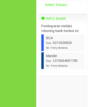
Artikel Terbaru
INFO BANK
Pembayaran melalui
rekening bank berikut ini:
BCA
0372636830
Rek.
An. Ferry Antonia
Mandiri
1370004997785
Rek.
An. Ferry Antonia