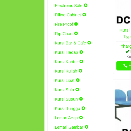
Electronic Safe
Filling Cabinet
Fire Proof
Kursi
Flip Chart
Typ
Kursi Bar & Cafe
*har
Kursi Hadap
Ko
Kursi Kantor
H
Kursi Kuliah
Kursi Lipat
Kursi Sofa
Kursi Susun
Kursi Tunggu
Lemari Arsip
Lemari Gambar