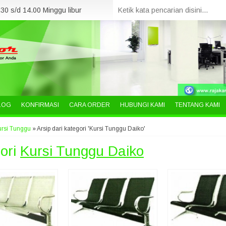
30 s/d 14.00 Minggu libur
LOG
KONFIRMASI
CARA ORDER
HUBUNGI KAMI
TENTANG KAMI
ursi Tunggu
»
Arsip dari kategori 'Kursi Tunggu Daiko'
ori
Kursi Tunggu Daiko