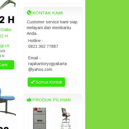
KONTAK KAMI
Customer service kami siap
melayani dan membantu
 Daiko
Anda.
02 H
Hotline -
gi cs
0821 362 77887
ock
2 H
Email -
rajakantoryogyakarta
Kami
@yahoo.com
Semua Kontak
PRODUK PILIHAN