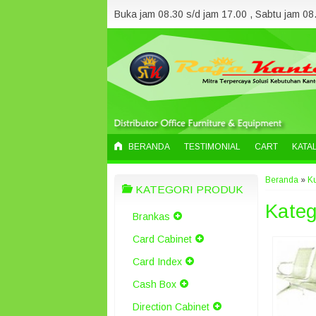
Buka jam 08.30 s/d jam 17.00 , Sabtu jam 08.
BERANDA
TESTIMONIAL
CART
KATA
Beranda
»
K
KATEGORI PRODUK
Kateg
Brankas
Card Cabinet
Card Index
Cash Box
Direction Cabinet