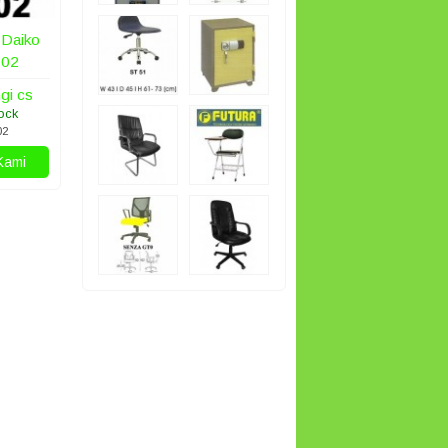
 Daiko
502
gi cs
ock
02
Kami