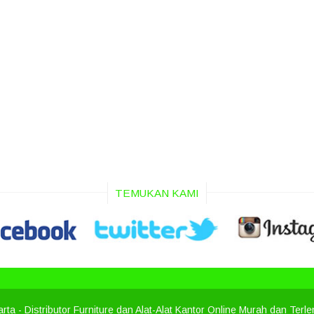
TEMUKAN KAMI
arta
- Distributor Furniture dan Alat-Alat Kantor Online Murah dan Terl