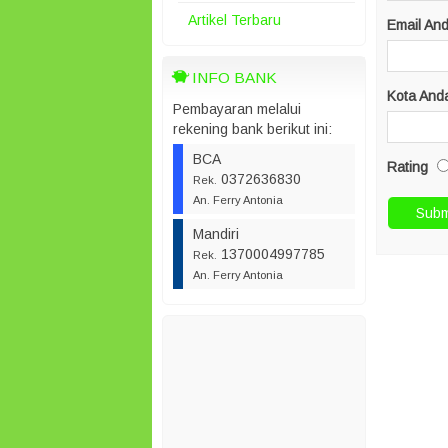
Artikel Terbaru
Email An
INFO BANK
Kota And
Pembayaran melalui
rekening bank berikut ini:
BCA
Rating
0372636830
Rek.
An. Ferry Antonia
Mandiri
1370004997785
Rek.
An. Ferry Antonia