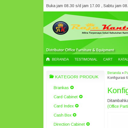
Buka jam 08.30 s/d jam 17.00 , Sabtu jam 08.
BERANDA
TESTIMONIAL
CART
KATA
Beranda
»
Pa
KATEGORI PRODUK
Konfigurasi 
Brankas
Konfi
Card Cabinet
Ditambahka
Card Index
(Office Part
Cash Box
Direction Cabinet