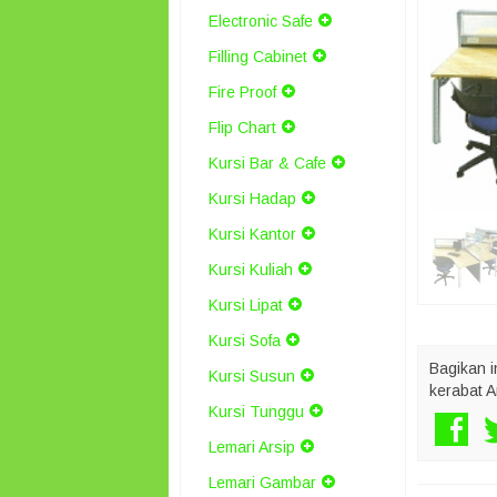
Electronic Safe
Filling Cabinet
Fire Proof
Flip Chart
Kursi Bar & Cafe
Kursi Hadap
Kursi Kantor
Kursi Kuliah
Kursi Lipat
Kursi Sofa
Bagikan i
Kursi Susun
kerabat A
Kursi Tunggu
Lemari Arsip
Lemari Gambar