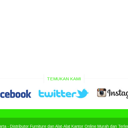
TEMUKAN KAMI
arta
- Distributor Furniture dan Alat-Alat Kantor Online Murah dan Terl