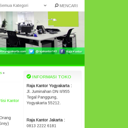
MENCARI
es
»
INFORMASI TOKO
Raja Kantor Yogyakarta :
Jl. Juminahan DN II/955
Tegal Panggung,
tisi Kantor
Yogyakarta 55212.
 Orang
Raja Kantor Jakarta :
Grey)
0813 2222 6181