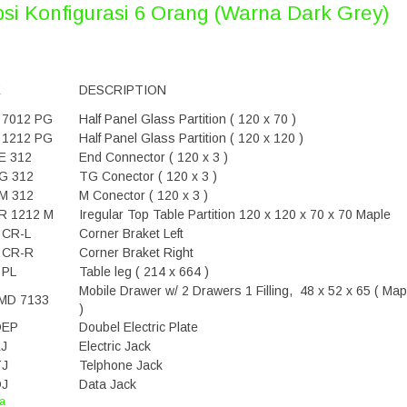
psi
Konfigurasi 6 Orang (Warna Dark Grey)
E
DESCRIPTION
7012 PG
Half Panel Glass Partition ( 120 x 70 )
1212 PG
Half Panel Glass Partition ( 120 x 120 )
 312
End Connector ( 120 x 3 )
G 312
TG Conector ( 120 x 3 )
M 312
M Conector ( 120 x 3 )
 1212 M
Iregular Top Table Partition 120 x 120 x 70 x 70 Maple
CR-L
Corner Braket Left
 CR-R
Corner Braket Right
PL
Table leg ( 214 x 664 )
Mobile Drawer w/ 2 Drawers 1 Filling, 48 x 52 x 65 ( Map
D 7133
)
DEP
Doubel Electric Plate
J
Electric Jack
J
Telphone Jack
J
Data Jack
a