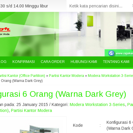
30 s/d 14.00 Minggu libur
LOG
KONFIRMASI
CARA ORDER
HUBUNGI KAMI
TENTANG KAMI
rtisi Kantor (Office Partition)
»
Partisi Kantor Modera
»
Modera Workstation 3-Seri
6 Orang (Warna Dark Grey)
gurasi 6 Orang (Warna Dark Grey)
n pada: 25 January 2015 / Kategori:
Modera Workstation 3-Series
,
Par
ition)
,
Partisi Kantor Modera
Konfigurasi 6
Kode
:
(Warna Dark 