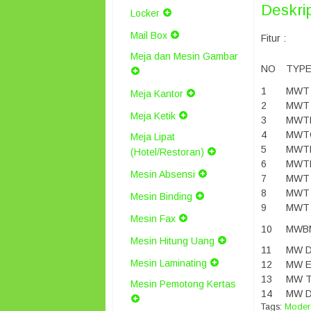
Deskri
Locker
Mail Box
Fitur :
Meja dan Mesin Gambar
NO
TYP
1
MWT 
Meja Kantor
2
MWT 
Meja Ketik
3
MWTE
4
MWT
Meja Lipat
5
MWT
(Hotel/Restoran)
6
MWTR
Mesin Absensi
7
MWT 
8
MWT
Mesin Binding
9
MWT 
Mesin Fax
10
MWBM
Mesin Hitung Uang
11
MW 
Mesin Laminating
12
MW E
13
MW T
Mesin Pemotong Kertas
14
MW D
Tags:
Moder