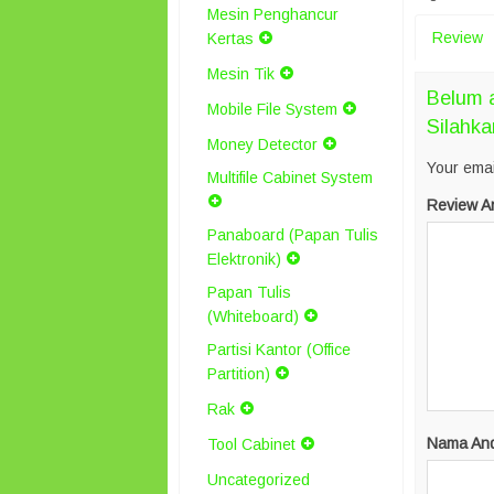
Mesin Penghancur
Review
Kertas
Mesin Tik
Belum a
Mobile File System
Silahka
Money Detector
Your emai
Multifile Cabinet System
Review A
Panaboard (Papan Tulis
Elektronik)
Papan Tulis
(Whiteboard)
Partisi Kantor (Office
Partition)
Rak
Nama An
Tool Cabinet
Uncategorized