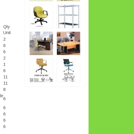
Qty
Unit
2
6
6
2
1
6
11
11
8
le
6
6
6
6
6