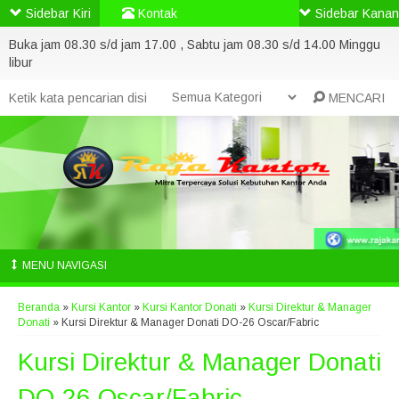
Sidebar Kiri
Kontak
Sidebar Kanan
Buka jam 08.30 s/d jam 17.00 , Sabtu jam 08.30 s/d 14.00 Minggu
libur
MENCARI
MENU NAVIGASI
Beranda
»
Kursi Kantor
»
Kursi Kantor Donati
»
Kursi Direktur & Manager
Donati
»
Kursi Direktur & Manager Donati DO-26 Oscar/Fabric
Kursi Direktur & Manager Donati
DO-26 Oscar/Fabric