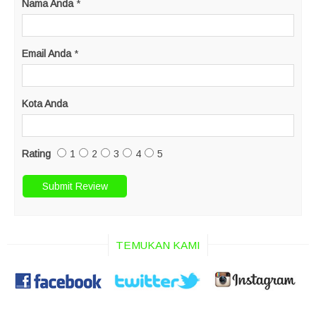
Nama Anda
*
Email Anda
*
Kota Anda
Rating
1
2
3
4
5
TEMUKAN KAMI