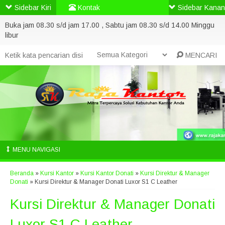
Sidebar Kiri
Kontak
Sidebar Kanan
Buka jam 08.30 s/d jam 17.00 , Sabtu jam 08.30 s/d 14.00 Minggu
libur
MENCARI
MENU NAVIGASI
Beranda
»
Kursi Kantor
»
Kursi Kantor Donati
»
Kursi Direktur & Manager
Donati
»
Kursi Direktur & Manager Donati Luxor S1 C Leather
Kursi Direktur & Manager Donati
Luxor S1 C Leather