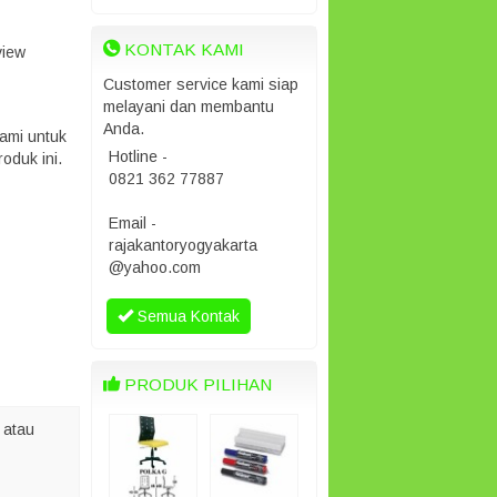
KONTAK KAMI
view
Customer service kami siap
melayani dan membantu
Anda.
ami untuk
Hotline -
oduk ini.
0821 362 77887
Email -
rajakantoryogyakarta
@yahoo.com
Semua Kontak
PRODUK PILIHAN
 atau