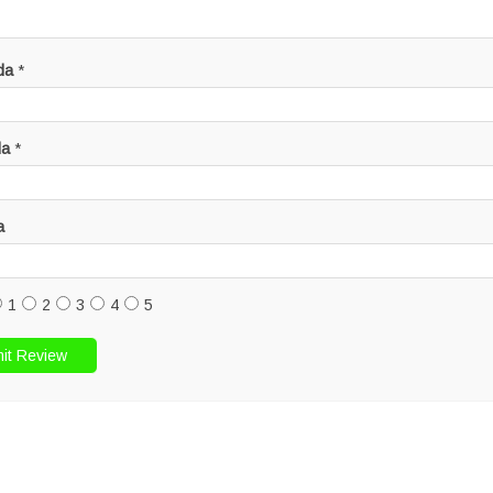
da
*
da
*
a
1
2
3
4
5