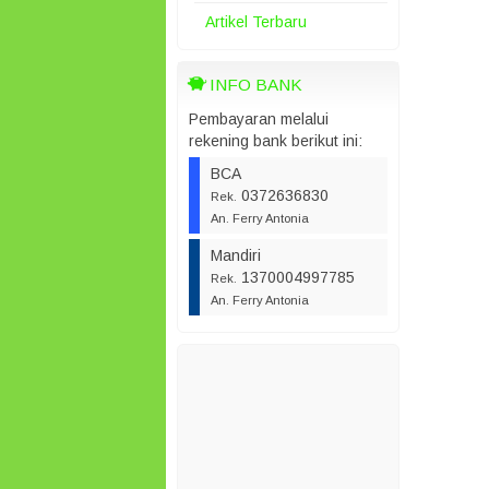
Artikel Terbaru
INFO BANK
Pembayaran melalui
rekening bank berikut ini:
BCA
0372636830
Rek.
An. Ferry Antonia
Mandiri
1370004997785
Rek.
An. Ferry Antonia