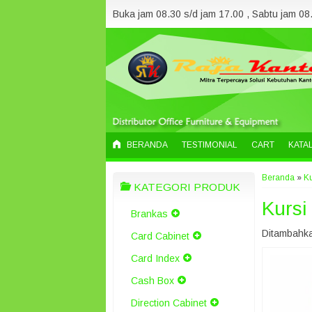
Buka jam 08.30 s/d jam 17.00 , Sabtu jam 08.
BERANDA
TESTIMONIAL
CART
KATA
Beranda
»
K
KATEGORI PRODUK
Kursi
Brankas
Ditambahka
Card Cabinet
Card Index
Cash Box
Direction Cabinet