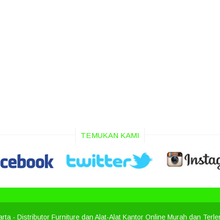
TEMUKAN KAMI
arta
- Distributor Furniture dan Alat-Alat Kantor Online Murah dan Terl