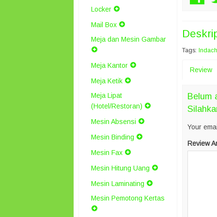
Locker
Mail Box
Deskri
Meja dan Mesin Gambar
Tags:
Indach
Meja Kantor
Review
Meja Ketik
Belum 
Meja Lipat
(Hotel/Restoran)
Silahka
Mesin Absensi
Your emai
Mesin Binding
Review A
Mesin Fax
Mesin Hitung Uang
Mesin Laminating
Mesin Pemotong Kertas