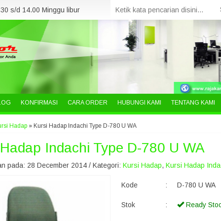
30 s/d 14.00 Minggu libur
LOG
KONFIRMASI
CARA ORDER
HUBUNGI KAMI
TENTANG KAMI
ursi Hadap
»
Kursi Hadap Indachi Type D-780 U WA
 Hadap Indachi Type D-780 U WA
n pada: 28 December 2014 / Kategori:
Kursi Hadap
,
Kursi Hadap Inda
Kode
:
D-780 U WA
Stok
:
Ready Sto