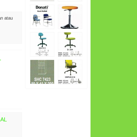
n atau
L
 AL