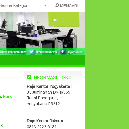
MENCARI
INFORMASI TOKO
Raja Kantor Yogyakarta :
Jl. Juminahan DN II/955
i
,
Kursi
Tegal Panggung,
Yogyakarta 55212.
Raja Kantor Jakarta :
ck
0813 2222 6181