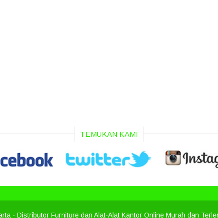
TEMUKAN KAMI
arta
- Distributor Furniture dan Alat-Alat Kantor Online Murah dan Terl