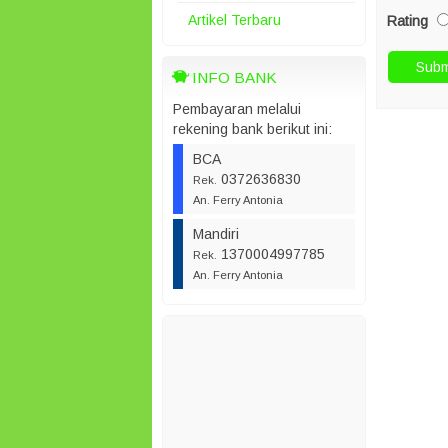
Artikel Terbaru
Rating
INFO BANK
Pembayaran melalui
rekening bank berikut ini:
BCA
0372636830
Rek.
An. Ferry Antonia
Mandiri
1370004997785
Rek.
An. Ferry Antonia