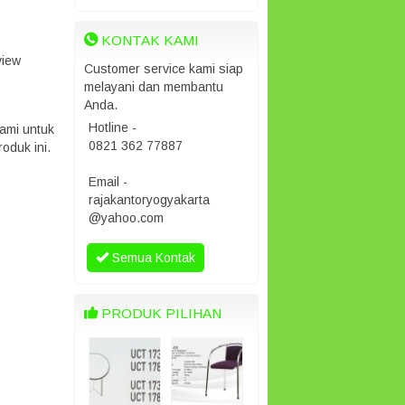
KONTAK KAMI
view
Customer service kami siap
melayani dan membantu
Anda.
Hotline -
ami untuk
0821 362 77887
oduk ini.
Email -
rajakantoryogyakarta
@yahoo.com
Semua Kontak
PRODUK PILIHAN