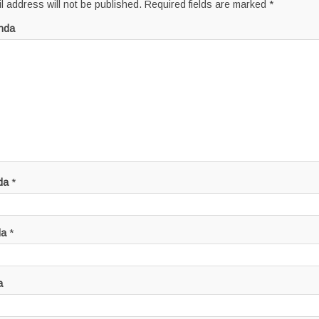
l address will not be published.
Required fields are marked
*
nda
da
*
da
*
a