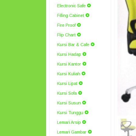
Electronic Safe
Filling Cabinet
Fire Proof
Flip Chart
Kursi Bar & Cafe
Kursi Hadap
Kursi Kantor
Kursi Kuliah
Kursi Lipat
Kursi Sofa
Kursi Susun
Kursi Tunggu
Lemari Arsip
Lemari Gambar