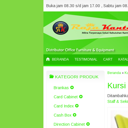
Buka jam 08.30 s/d jam 17.00 , Sabtu jam 08.
BERANDA
TESTIMONIAL
CART
KATA
Beranda
»
Ku
KATEGORI PRODUK
Kursi
Brankas
Ditambahka
Card Cabinet
Staff & Sek
Card Index
Cash Box
Direction Cabinet