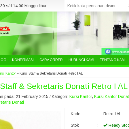
30 s/d 14.00 Minggu libur
LOG
KONFIRMASI
CARA ORDER
HUBUNGI KAMI
TENTANG KAMI
rsi Kantor
»
Kursi Staff & Sekretaris Donati Retro I AL
 Staff & Sekretaris Donati Retro I AL
n pada: 21 February 2015 / Kategori:
Kursi Kantor
,
Kursi Kantor Donat
retaris Donati
Kode
:
Retro I AL
Stok
:
Ready Sto