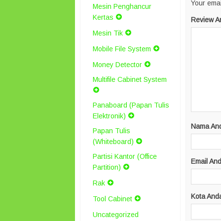
Your emai
Mesin Penghancur
Kertas
Review A
Mesin Tik
Mobile File System
Money Detector
Multifile Cabinet System
Panaboard (Papan Tulis
Elektronik)
Nama An
Papan Tulis
(Whiteboard)
Partisi Kantor (Office
Email An
Partition)
Rak
Kota And
Tool Cabinet
Uncategorized