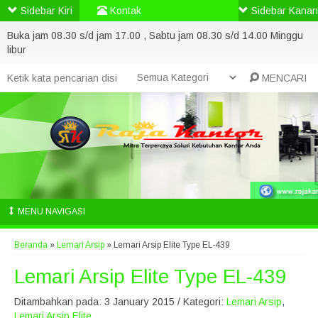
Sidebar Kiri
Kontak
Sidebar Kanan
Buka jam 08.30 s/d jam 17.00 , Sabtu jam 08.30 s/d 14.00 Minggu
libur
MENCARI
MENU NAVIGASI
Beranda
»
Lemari Arsip
»
Lemari Arsip Elite Type EL-439
Lemari Arsip Elite Type EL-439
Ditambahkan pada: 3 January 2015 / Kategori:
Lemari Arsip
,
Lemari Arsip Elite