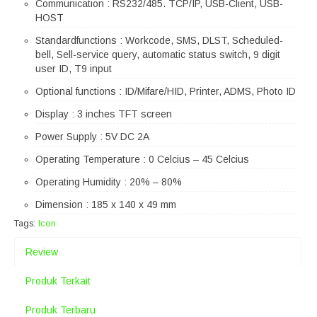
Communication : RS232/485. TCP/IP, USB-Client, USB-
HOST
Standardfunctions : Workcode, SMS, DLST, Scheduled-
bell, Sell-service query, automatic status switch, 9 digit
user ID, T9 input
Optional functions : ID/Mifare/HID, Printer, ADMS, Photo ID
Display : 3 inches TFT screen
Power Supply : 5V DC 2A
Operating Temperature : 0 Celcius – 45 Celcius
Operating Humidity : 20% – 80%
Dimension : 185 x 140 x 49 mm
Tags:
Icon
Review
Produk Terkait
Produk Terbaru