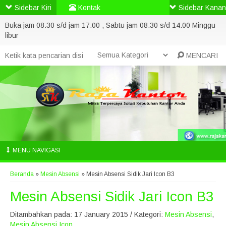
Sidebar Kiri
Kontak
Sidebar Kanan
Buka jam 08.30 s/d jam 17.00 , Sabtu jam 08.30 s/d 14.00 Minggu
libur
MENCARI
MENU NAVIGASI
Beranda
»
Mesin Absensi
»
Mesin Absensi Sidik Jari Icon B3
Mesin Absensi Sidik Jari Icon B3
Ditambahkan pada: 17 January 2015 / Kategori:
Mesin Absensi
,
Mesin Absensi Icon