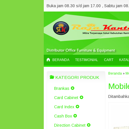
Buka jam 08.30 s/d jam 17.00 , Sabtu jam 08.
BERANDA
TESTIMONIAL
CART
KATA
Beranda
»
Mo
KATEGORI PRODUK
Mobil
Brankas
Ditambahka
Card Cabinet
Card Index
Cash Box
Direction Cabinet