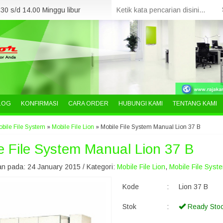
30 s/d 14.00 Minggu libur
LOG
KONFIRMASI
CARA ORDER
HUBUNGI KAMI
TENTANG KAMI
bile File System
»
Mobile File Lion
»
Mobile File System Manual Lion 37 B
e File System Manual Lion 37 B
n pada: 24 January 2015 / Kategori:
Mobile File Lion
,
Mobile File Syst
Kode
:
Lion 37 B
Stok
:
Ready Sto