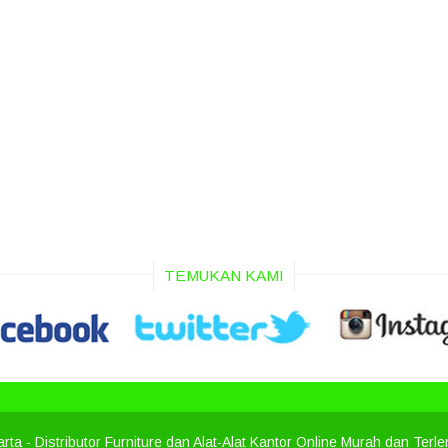
TEMUKAN KAMI
arta
- Distributor Furniture dan Alat-Alat Kantor Online Murah dan Terl