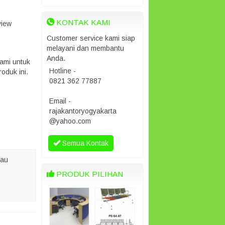
KONTAK KAMI
view
Customer service kami siap
melayani dan membantu
Anda.
ami untuk
Hotline -
oduk ini.
0821 362 77887
Email -
rajakantoryogyakarta
@yahoo.com
Semua Kontak
tau
PRODUK PILIHAN