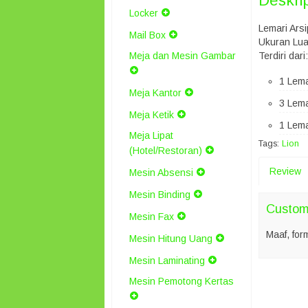
Deskri
Locker
Lemari Ars
Mail Box
Ukuran Lua
Meja dan Mesin Gambar
Terdiri dari:
1 Lema
Meja Kantor
3 Lema
Meja Ketik
1 Lema
Meja Lipat
Tags:
Lion
(Hotel/Restoran)
Review
Mesin Absensi
Mesin Binding
Custome
Mesin Fax
Maaf, for
Mesin Hitung Uang
Mesin Laminating
Mesin Pemotong Kertas