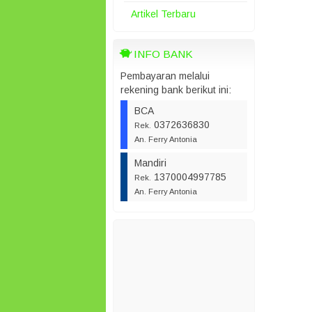
Artikel Terbaru
INFO BANK
Pembayaran melalui
rekening bank berikut ini:
BCA
0372636830
Rek.
An. Ferry Antonia
Mandiri
1370004997785
Rek.
An. Ferry Antonia