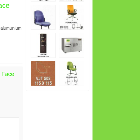
ace
l alumunium
e Face