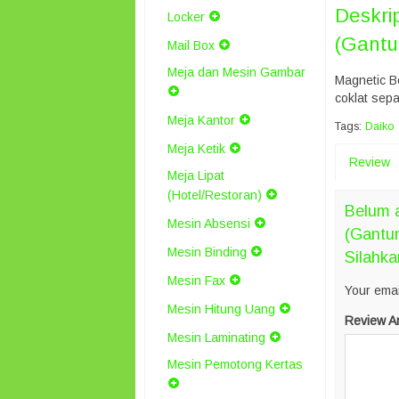
Deskri
Locker
(Gantu
Mail Box
Meja dan Mesin Gambar
Magnetic Bo
coklat sep
Meja Kantor
Tags:
Daiko
Meja Ketik
Review
Meja Lipat
(Hotel/Restoran)
Belum a
Mesin Absensi
(Gantu
Mesin Binding
Silahka
Mesin Fax
Your emai
Mesin Hitung Uang
Review A
Mesin Laminating
Mesin Pemotong Kertas