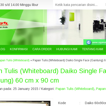
30 s/d 14.00 Minggu libur
LOG
KONFIRMASI
CARA ORDER
HUBUNGI KAMI
TENTANG KAMI
pan Tulis (Whiteboard)
»
Papan Tulis (Whiteboard) Daiko Single Face (Gantung) 
 Tulis (Whiteboard) Daiko Single F
ung) 60 cm x 90 cm
n pada: 25 January 2015 / Kategori:
Papan Tulis (Whiteboard)
,
Papan 
Kode
:
Daiko 60x90