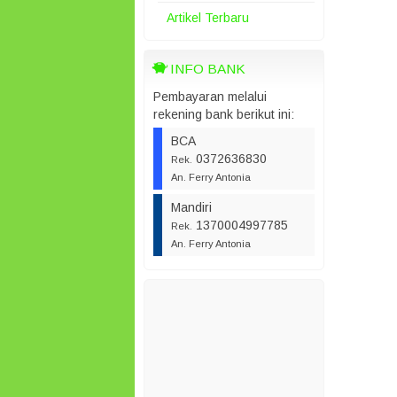
Artikel Terbaru
INFO BANK
Pembayaran melalui
rekening bank berikut ini:
BCA
0372636830
Rek.
An. Ferry Antonia
Mandiri
1370004997785
Rek.
An. Ferry Antonia