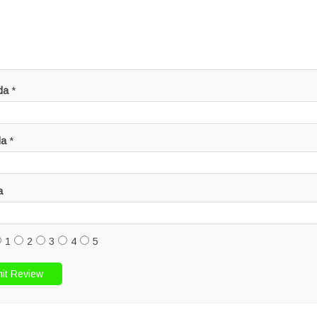
da
*
da
*
a
1
2
3
4
5