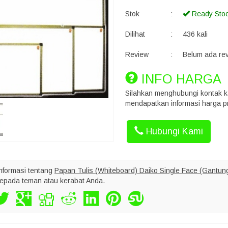
Stok
:
Ready Sto
Dilihat
:
436 kali
Review
:
Belum ada re
INFO HARGA
Silahkan menghubungi kontak k
mendapatkan informasi harga pr
Hubungi Kami
nformasi tentang
Papan Tulis (Whiteboard) Daiko Single Face (Gantun
epada teman atau kerabat Anda.