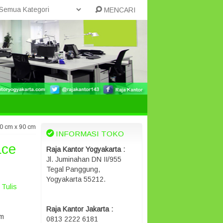
MENCARI
60 cm x 90 cm
INFORMASI TOKO
ace
Raja Kantor Yogyakarta :
Jl. Juminahan DN II/955
Tegal Panggung,
Yogyakarta 55212.
Tulis
Raja Kantor Jakarta :
cm
0813 2222 6181