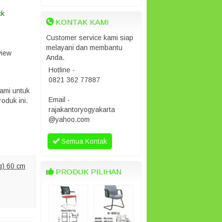
ck
KONTAK KAMI
Customer service kami siap
melayani dan membantu
view
Anda.
Hotline -
0821 362 77887
ami untuk
Email -
oduk ini.
rajakantoryogyakarta
@yahoo.com
Semua Kontak
g) 60 cm
PRODUK PILIHAN