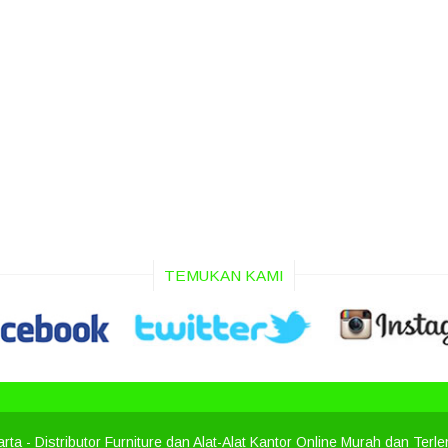
TEMUKAN KAMI
arta
- Distributor Furniture dan Alat-Alat Kantor Online Murah dan Terl