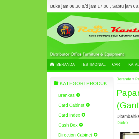
Buka jam 08.30 s/d jam 17.00 , Sabtu jam 08.
BERANDA
TESTIMONIAL
CART
KATA
Beranda
»
Pa
KATEGORI PRODUK
Papan
Brankas
(Gant
Card Cabinet
Card Index
Ditambahka
Daiko
Cash Box
Direction Cabinet