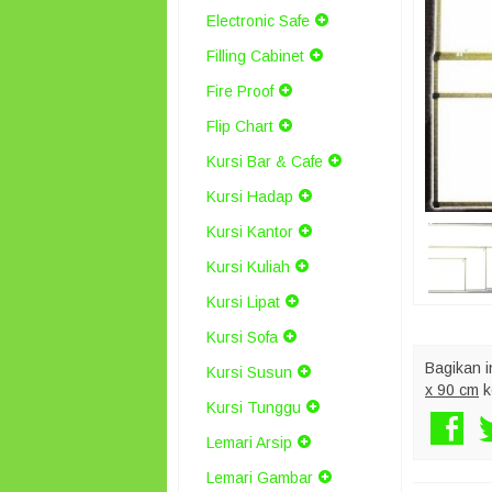
Electronic Safe
Filling Cabinet
Fire Proof
Flip Chart
Kursi Bar & Cafe
Kursi Hadap
Kursi Kantor
Kursi Kuliah
Kursi Lipat
Kursi Sofa
Bagikan i
Kursi Susun
x 90 cm
k
Kursi Tunggu
Lemari Arsip
Lemari Gambar