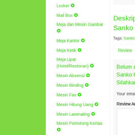
Locker
Mail Box
Deskri
Meja dan Mesin Gambar
Sanko 
Tags:
Sanko
Meja Kantor
Meja Ketik
Review
Meja Lipat
(Hotel/Restoran)
Belum a
Sanko 
Mesin Absensi
Silahka
Mesin Binding
Your emai
Mesin Fax
Review A
Mesin Hitung Uang
Mesin Laminating
Mesin Pemotong Kertas