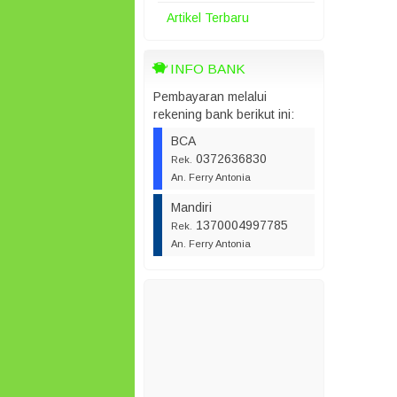
Artikel Terbaru
INFO BANK
Pembayaran melalui
rekening bank berikut ini:
BCA
0372636830
Rek.
An. Ferry Antonia
Mandiri
1370004997785
Rek.
An. Ferry Antonia