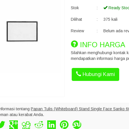
Stok
:
Ready Sto
Dilihat
:
375 kali
Review
:
Belum ada re
INFO HARGA
Silahkan menghubungi kontak k
mendapatkan informasi harga pr
Hubungi Kami
nformasi tentang
Papan Tulis (Whiteboard) Stand Single Face Sanko 6
eman atau kerabat Anda.