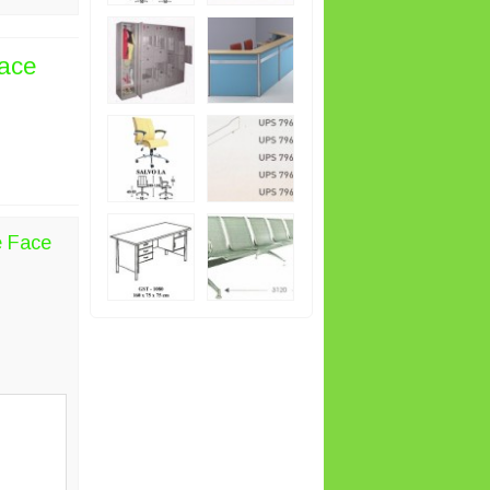
Face
e Face