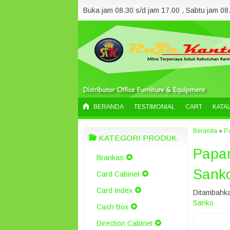
Buka jam 08.30 s/d jam 17.00 , Sabtu jam 08.
BERANDA
TESTIMONIAL
CART
KATA
Beranda
»
Pa
KATEGORI PRODUK
Papan
Brankas
Sanko
Card Cabinet
Card Index
Ditambahka
Sanko
Cash Box
Direction Cabinet