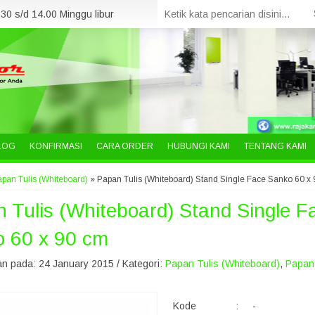
30 s/d 14.00 Minggu libur
LOG
KONFIRMASI
CARA ORDER
HUBUNGI KAMI
TENTANG KAMI
pan Tulis (Whiteboard)
»
Papan Tulis (Whiteboard) Stand Single Face Sanko 60 x
 Tulis (Whiteboard) Stand Single F
 60 x 90 cm
n pada: 24 January 2015 / Kategori:
Papan Tulis (Whiteboard)
,
Papan 
Kode
:
-