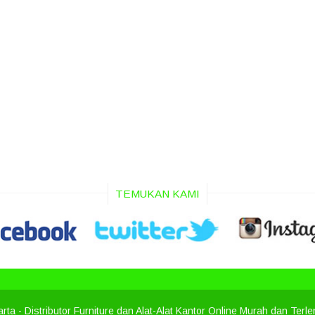
TEMUKAN KAMI
arta
- Distributor Furniture dan Alat-Alat Kantor Online Murah dan Terl