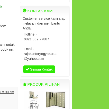
ck
KONTAK KAMI
Customer service kami siap
melayani dan membantu
view
Anda.
Hotline -
0821 362 77887
ami untuk
Email -
oduk ini.
rajakantoryogyakarta
@yahoo.com
Semua Kontak
PRODUK PILIHAN
0 x 90 cm