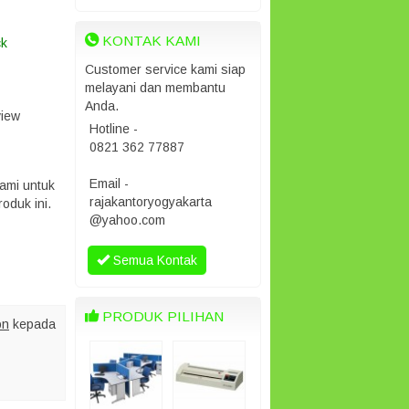
KONTAK KAMI
ck
Customer service kami siap
melayani dan membantu
Anda.
view
Hotline -
0821 362 77887
Email -
ami untuk
rajakantoryogyakarta
oduk ini.
@yahoo.com
Semua Kontak
PRODUK PILIHAN
on
kepada