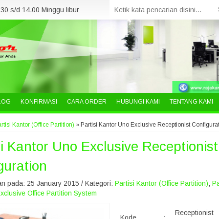
30 s/d 14.00 Minggu libur
LOG
KONFIRMASI
CARA ORDER
HUBUNGI KAMI
TENTANG KAMI
rtisi Kantor (Office Partition)
»
Partisi Kantor Uno Exclusive Receptionist Configura
si Kantor Uno Exclusive Receptionist
guration
n pada: 25 January 2015 / Kategori:
Partisi Kantor (Office Partition)
,
Pa
xclusive Office Partition System
Receptionist
Kode
: