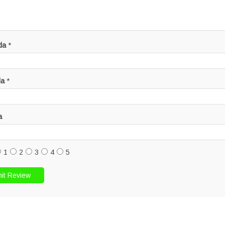
da
*
da
*
a
1
2
3
4
5