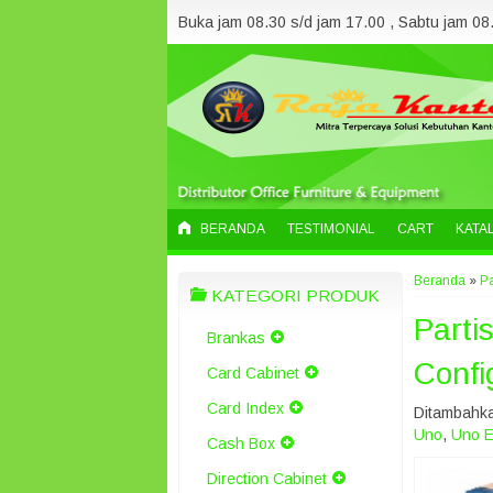
Buka jam 08.30 s/d jam 17.00 , Sabtu jam 08.
BERANDA
TESTIMONIAL
CART
KATA
Beranda
»
Pa
KATEGORI PRODUK
Parti
Brankas
Confi
Card Cabinet
Card Index
Ditambahka
Uno
,
Uno E
Cash Box
Direction Cabinet