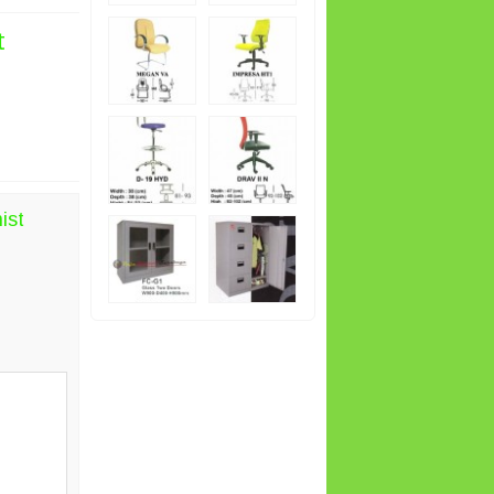
t
ist