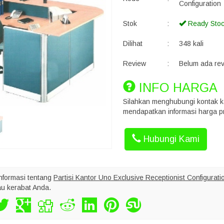
Configuration
Stok
:
Ready Sto
Dilihat
:
348 kali
Review
:
Belum ada re
INFO HARGA
Silahkan menghubungi kontak k
mendapatkan informasi harga pr
Hubungi Kami
nformasi tentang
Partisi Kantor Uno Exclusive Receptionist Configurati
au kerabat Anda.