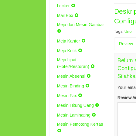
Locker
Deskri
Mail Box
Config
Meja dan Mesin Gambar
Tags:
Uno
Meja Kantor
Review
Meja Ketik
Meja Lipat
Belum a
(Hotel/Restoran)
Configu
Silahka
Mesin Absensi
Mesin Binding
Your emai
Mesin Fax
Review A
Mesin Hitung Uang
Mesin Laminating
Mesin Pemotong Kertas