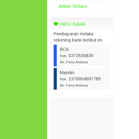
Artikel Terbaru
INFO BANK
Pembayaran melalui
rekening bank berikut ini:
BCA
0372636830
Rek.
An. Ferry Antonia
Mandiri
1370004997785
Rek.
An. Ferry Antonia