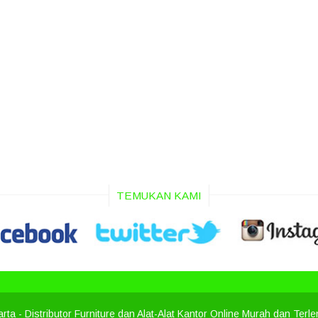
TEMUKAN KAMI
arta
- Distributor Furniture dan Alat-Alat Kantor Online Murah dan Terl