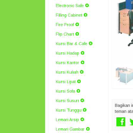
Electronic Safe
Filling Cabinet
Fire Proof
Flip Chart
Kursi Bar & Cafe
Kursi Hadap
Kursi Kantor
Kursi Kuliah
Kursi Lipat
Kursi Sofa
Kursi Susun
Bagikan i
Kursi Tunggu
teman at
Lemari Arsip
Lemari Gambar