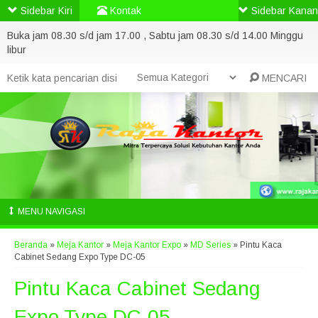
Sidebar Kiri
Kontak
Sidebar Kanan
Buka jam 08.30 s/d jam 17.00 , Sabtu jam 08.30 s/d 14.00 Minggu
libur
MENCARI
MENU NAVIGASI
Beranda
»
Meja Kantor
»
Meja Kantor Expo
»
MD Series
»
Pintu Kaca
Cabinet Sedang Expo Type DC-05
Pintu Kaca Cabinet Sedang
Expo Type DC-05