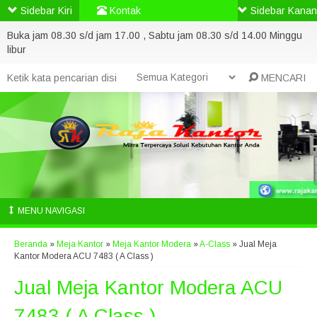
Sidebar Kiri
Kontak
Sidebar Kanan
Buka jam 08.30 s/d jam 17.00 , Sabtu jam 08.30 s/d 14.00 Minggu
libur
MENCARI
MENU NAVIGASI
Beranda
»
Meja Kantor
»
Meja Kantor Modera
»
A-Class
»
Jual Meja
Kantor Modera ACU 7483 ( A Class )
Jual Meja Kantor Modera ACU
7483 ( A Class )