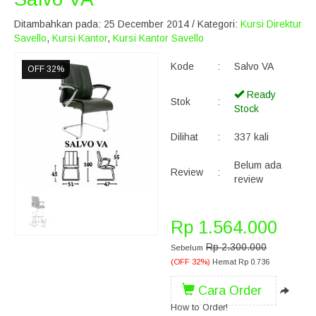
Ditambahkan pada: 25 December 2014 / Kategori:
Kursi Direktur
Savello
,
Kursi Kantor
,
Kursi Kantor Savello
Kode
:
Salvo VA
OFF 32%
Ready
Stok
:
Stock
Dilihat
:
337 kali
Belum ada
Review
:
review
Rp 1.564.000
Rp 2.300.000
Sebelum
(OFF 32%)
Hemat Rp 0.736
Cara Order
How to Order!