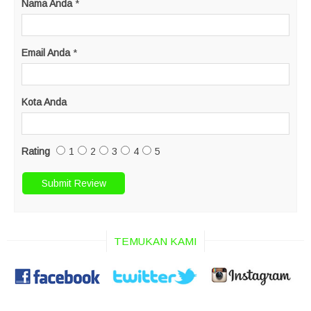
Nama Anda
*
Email Anda
*
Kota Anda
Rating
1
2
3
4
5
TEMUKAN KAMI